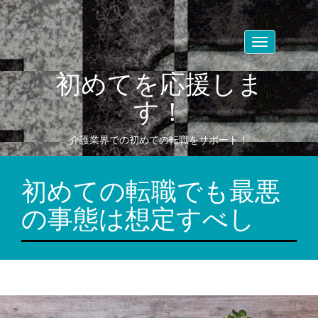
Toggle
navigation
初めてを応援しま
す！
介護業界での初めての転職をサポート！
初めての転職でも最悪
の事態は想定すべし